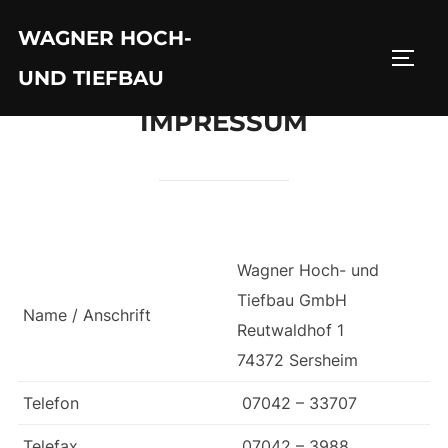
Zum
WAGNER HOCH-
Inhalt
SEIT
springen
UND TIEFBAU
IMPRESSUM
Wagner Hoch- und
Tiefbau GmbH
Name / Anschrift
Reutwaldhof 1
74372 Sersheim
Telefon
07042 – 33707
Telefax
07042 – 3988