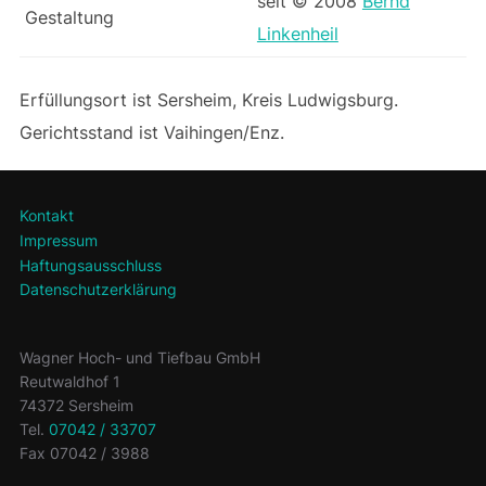
seit © 2008
Bernd
Gestaltung
Linkenheil
Erfüllungsort ist Sersheim, Kreis Ludwigsburg.
Gerichtsstand ist Vaihingen/Enz.
Kontakt
Impressum
Haftungsausschluss
Datenschutzerklärung
Wagner Hoch- und Tiefbau GmbH
Reutwaldhof 1
74372 Sersheim
Tel.
07042 / 33707
Fax 07042 / 3988